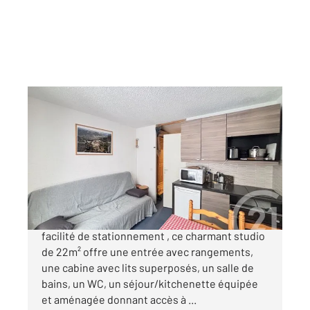
RISOUL 05
2
22,32 m
, 1 pièce
Ref : 1271
Appartement Studio Cabine à vendre
89 000 €
Dans une résidence calme de Risoul avec
facilité de stationnement , ce charmant studio
de 22m² offre une entrée avec rangements,
une cabine avec lits superposés, un salle de
bains, un WC, un séjour/kitchenette équipée
et aménagée donnant accès à ...