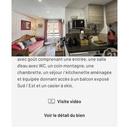
RISOUL 05
2
26 m
, 1 pièce
Ref : 1173
Appartement Studio Cabine à vendre
119 800 €
Superbe appartement entièrement rénové
avec goût comprenant une entrée, une salle
d'eau avec WC, un coin montagne, une
chambrette, un séjour / kitchenette aménagée
et équipée donnant accès à un balcon exposé
Sud / Est et un casier à skis.
Visite vidéo
Voir le détail du bien