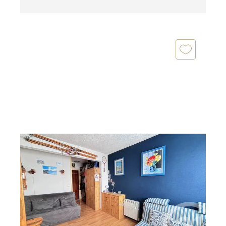
RISOUL 05
2
38,79 m
, 3 pièces
Ref : 1241
Appartement T3 à vendre
205 200 €