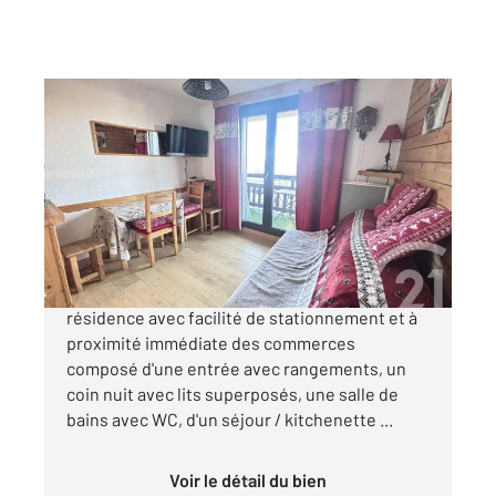
RISOUL 05
2
18,60 m
, 1 pièce
Ref : 1265
Appartement Studio à vendre
88 000 €
Découvrez ce studio cosy situé dans une
résidence avec facilité de stationnement et à
proximité immédiate des commerces
composé d'une entrée avec rangements, un
coin nuit avec lits superposés, une salle de
bains avec WC, d'un séjour / kitchenette ...
Voir le détail du bien