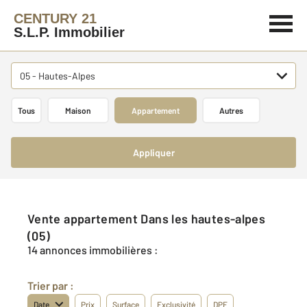
CENTURY 21
S.L.P. Immobilier
05 - Hautes-Alpes
Tous
Maison
Appartement
Autres
Appliquer
Vente appartement Dans les hautes-alpes
(05)
14 annonces immobilières :
Trier par :
Date
Prix
Surface
Exclusivité
DPE