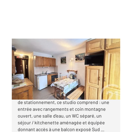
RISOUL 05
2
20,77 m
, 1 pièce
Ref : 1269
Appartement Studio Cabine à vendre
82 500 €
Situé dans une résidence calme avec facilité
de stationnement, ce studio comprend : une
entrée avec rangements et coin montagne
ouvert, une salle d'eau, un WC séparé, un
séjour / kitchenette aménagée et équipée
donnant accès à une balcon exposé Sud ...