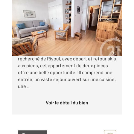
RISOUL 05
2
53,93 m
, 2 pièces
Ref : 1278
Appartement T2 à vendre
230 000 €
Situé au premier étage d'un immeuble calme et
recherché de Risoul, avec départ et retour skis
aux pieds, cet appartement de deux pièces
offre une belle opportunité ! Il comprend une
entrée, un vaste séjour ouvert sur une cuisine,
une ...
Voir le détail du bien