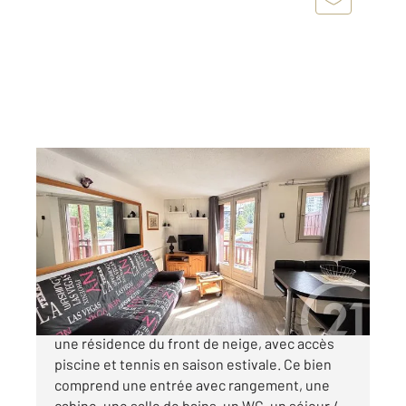
RISOUL 05
2
23,09 m
, 1 pièce
Ref : 1232
Appartement Studio Cabine à vendre
162 000 €
Découvrez ce magnifique studio rénové dans
une résidence du front de neige, avec accès
piscine et tennis en saison estivale. Ce bien
comprend une entrée avec rangement, une
cabine, une salle de bains, un WC, un séjour /