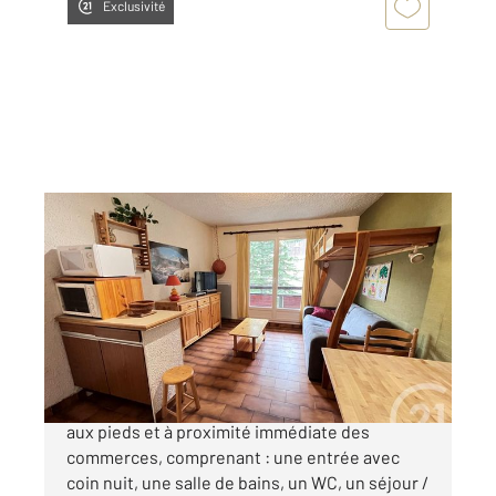
Exclusivité
RISOUL 05
2
25 m
, 1 pièce
Ref : 921
Appartement Studio à vendre
124 000 €
Studio dans résidence idéalement placée, skis
aux pieds et à proximité immédiate des
commerces, comprenant : une entrée avec
coin nuit, une salle de bains, un WC, un séjour /