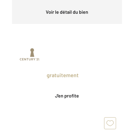
Voir le détail du bien
Prenez un temps d'avance sur le marché
en profitant
gratuitement
des Ventes
Privées CENTURY 21.
J'en profite