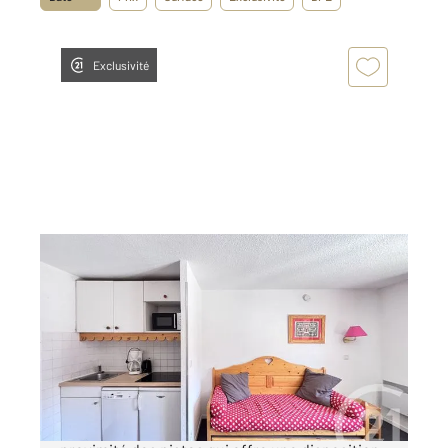
Exclusivité
RISOUL 05
2
41,84 m
, 3 pièces
Ref : 1283
Appartement Duplex à vendre
190 000 €
Découvrez ce duplex dans une résidence à