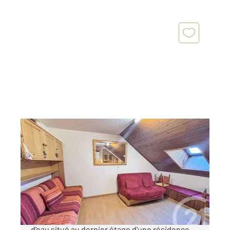
RISOUL 05
2
20,15 m
, 1 pièce
Ref : 1258
Appartement Studio à vendre
69 000 €
Coquet studio d'une pièce principale et salle
d'eau situé au dernier étage d'une résidence