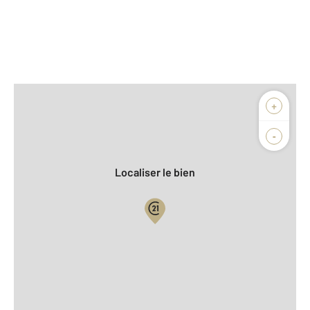
Afficher sur la carte :
+
Agence
Biens vendus
-
Localiser le bien
Vue globale
2
Surface totale : 25 m
2
Surface habitable : 25 m
Type d'appartement : Studio
ème
Étage : 2