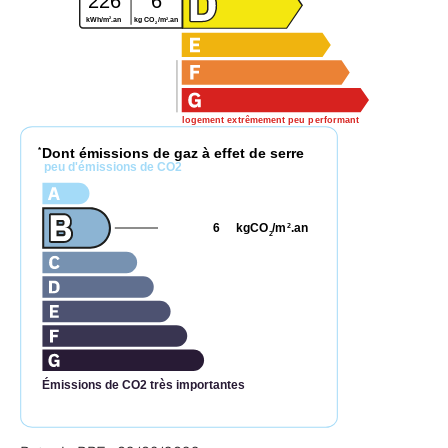
226
6
2
2
kWh/m
.an
kg CO
/m
.an
2
logement extrêmement peu performant
Dont émissions de gaz à effet de serre
*
peu d'émissions de CO2
6
kgCO
/m
.an
2
2
Émissions de CO2 très importantes