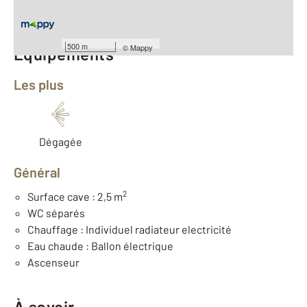
Nombre de pièces : 1
[Voir le détail]
500 m
©
Mappy
Équipements
Les plus
Dégagée
Général
2
Surface cave : 2,5 m
WC séparés
Chauffage : Individuel radiateur electricité
Eau chaude : Ballon électrique
Ascenseur
À savoir