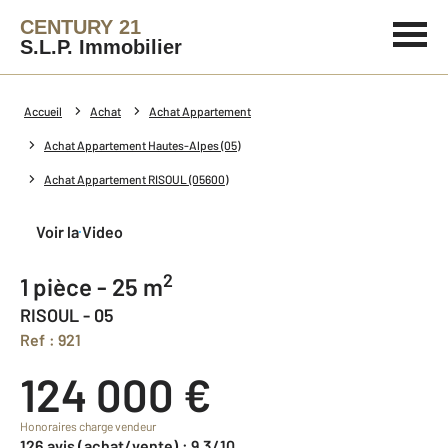
CENTURY 21
S.L.P. Immobilier
Accueil
Achat
Achat Appartement
Achat Appartement Hautes-Alpes (05)
Achat Appartement RISOUL (05600)
Voir la Video
2
1 pièce - 25 m
RISOUL - 05
Ref : 921
124 000 €
Honoraires charge vendeur
126 avis (achat/vente) : 9,3/10